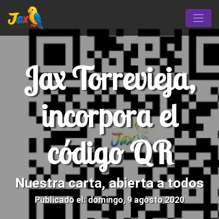
Jax Torrevieja,
incorpora el
código QR
Nuestra carta, abierta a todos
Publicado el: domingo, 9 agosto 2020