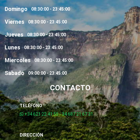
Domingo
08:30:00 - 23:45:00
Viernes
08:30:00 - 23:45:00
Jueves
08:30:00 - 23:45:00
Lunes
08:30:00 - 23:45:00
Miercoles
08:30:00 - 23:45:00
Sabado
09:00:00 - 23:45:00
CONTACTO
TELÉFONO
+34 621 22 41 55 - 34 687 21 67 31
DIRECCIÓN