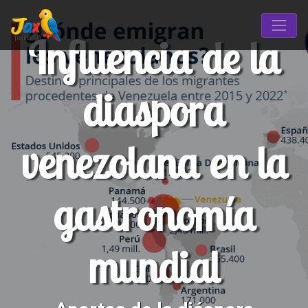
Influencia de la
diaspora
venezolana en la
gastronomía
mundial