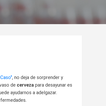
 Caso"
, no deja de sorprender y
n vaso de
cerveza
para desayunar es
ede ayudarnos a adelgazar.
nfermedades.