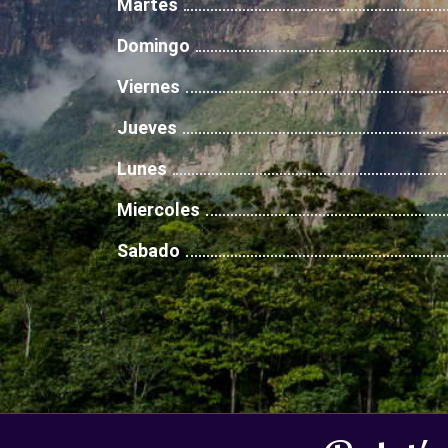
Martes
Domingo
Viernes
Jueves
Lunes
Miercoles
Sabado