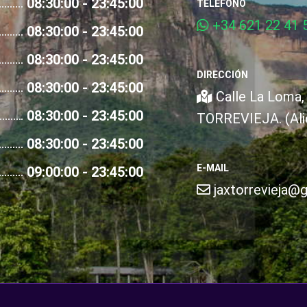
08:30:00 - 23:45:00
TELÉFONO
+34 621 22 41 5
08:30:00 - 23:45:00
08:30:00 - 23:45:00
DIRECCIÓN
08:30:00 - 23:45:00
Calle La Loma, 
08:30:00 - 23:45:00
TORREVIEJA. (Ali
08:30:00 - 23:45:00
E-MAIL
09:00:00 - 23:45:00
jaxtorrevieja@