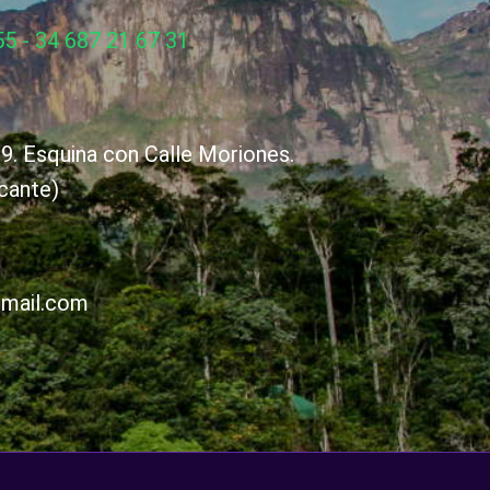
5 - 34 687 21 67 31
9. Esquina con Calle Moriones.
cante)
gmail.com