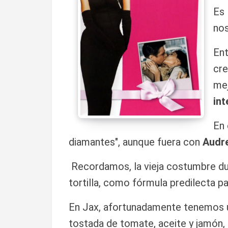
Es 
nos
Ent
cre
mej
int
En 
diamantes", aunque fuera con
Audr
Recordamos, la vieja costumbre dur
tortilla, como fórmula predilecta par
En Jax, afortunadamente tenemos un
tostada de tomate, aceite y jamón, a