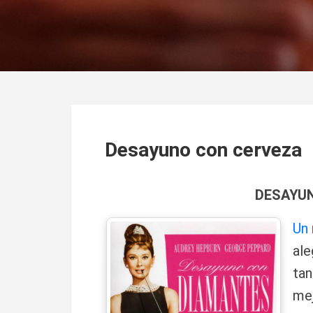
Desayuno con cerveza
DESAYUNO CON 
Un 
ale
tan
mej